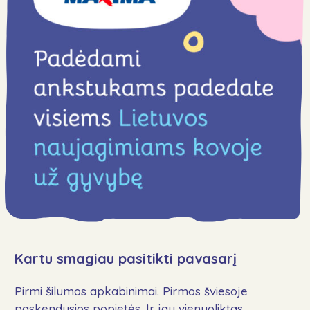
Kontaktai
Aukoti
Sekite mus
Kartu smagiau pasitikti pavasarį
Pirmi šilumos apkabinimai. Pirmos šviesoje
paskendusios popietės. Ir jau vienuoliktas