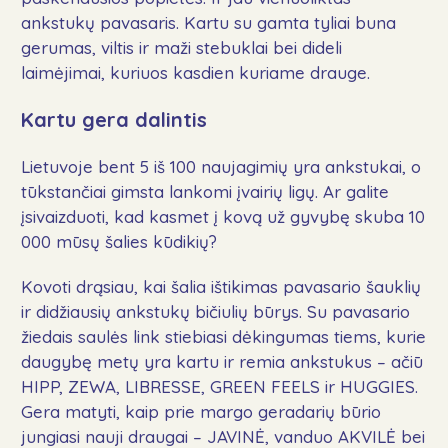
ankstukų pavasaris. Kartu su gamta tyliai buna
gerumas, viltis ir maži stebuklai bei dideli
laimėjimai, kuriuos kasdien kuriame drauge.
Kartu gera dalintis
Lietuvoje bent 5 iš 100 naujagimių yra ankstukai, o
tūkstančiai gimsta lankomi įvairių ligų. Ar galite
įsivaizduoti, kad kasmet į kovą už gyvybę skuba 10
000 mūsų šalies kūdikių?
Kovoti drąsiau, kai šalia ištikimas pavasario šauklių
ir didžiausių ankstukų bičiulių būrys. Su pavasario
žiedais saulės link stiebiasi dėkingumas tiems, kurie
daugybę metų yra kartu ir remia ankstukus – ačiū
HIPP, ZEWA, LIBRESSE, GREEN FEELS ir HUGGIES.
Gera matyti, kaip prie margo geradarių būrio
jungiasi nauji draugai – JAVINĖ, vanduo AKVILĖ bei