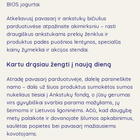
BIOS jogurtai.
Atkeliavusį pavasarį ir ankstukų bičiulius
parduotuvėse atpažinsite akimirksniu – rasti
draugiškus ankstukams prekių ženklus ir
produktus padės puošnios lentynos, specialūs
kainų žymekliai ir akcijos stendai.
Kartu drąsiau žengti į naują dieną
Atradę pavasarį parduotuvėje, dalelę parsineškite
namo – dalis už šiuos produktus sumokėtos sumos
nukeliaus tiesiai į Ankstukų fondą, o jūsų gerumas
virs gyvybiškai svarbia parama mažyliams, jų
šeimoms ir Lietuvos ligoninėms. Ačiū, kad daugybę
metų palaikote ir dovanojate šilumos apkabinimus,
saulėtas popietes bei pavasarį mažiausiems
kovotojams.