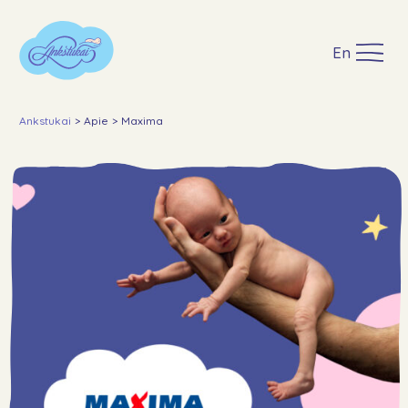
En
Ankstukai
>
Apie
>
Maxima
Apie
Įgyvendinti projektai
Paremti
GPM
Lopšinės
Naujienos
DUK