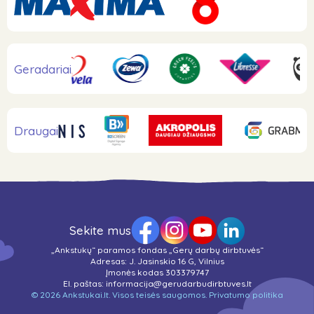
Geradariai
Draugai
Sekite mus
„Ankstukų“ paramos fondas „Gerų darbų dirbtuvės“
Adresas: J. Jasinskio 16 G, Vilnius
Įmonės kodas 303379747
El. paštas:
informacija@gerudarbudirbtuves.lt
© 2026 Ankstukai.lt. Visos teisės saugomos.
Privatumo politika