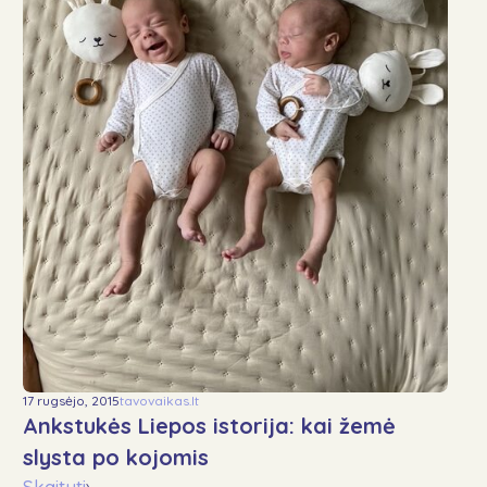
17 rugsėjo, 2015
tavovaikas.lt
Ankstukės Liepos istorija: kai žemė
slysta po kojomis
Skaityti
›