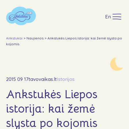
En
Ankstukai
>
Naujienos
>
Ankstukės Liepos istorija: kai žemė slysta po
kojomis
Apie
Mūsų veikla
Ankstukų akcija Maximoje
2015 09 17
tavovaikas.lt
Istorijos
Ataskaitos ir dokumentai
Ankstukės Liepos
Įgyvendinti projektai
Paremti
istorija: kai žemė
GPM
slysta po kojomis
Lopšinės