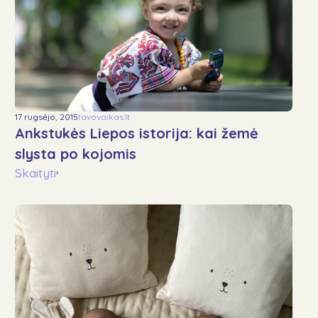
17 rugsėjo, 2015
tavovaikas.lt
Ankstukės Liepos istorija: kai žemė
slysta po kojomis
Skaityti
›