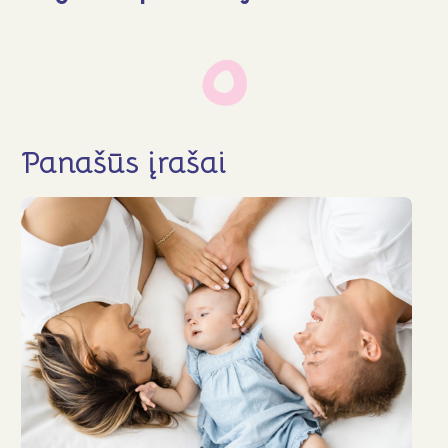
Naujienos
DUK
Kontaktai
Aukoti
Panašūs įrašai
Sekite mus