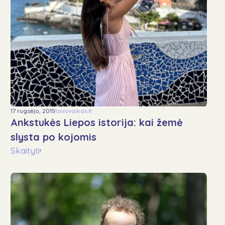
17 rugsėjo, 2015
tavovaikas.lt
Ankstukės Liepos istorija: kai žemė
slysta po kojomis
Skaityti
›