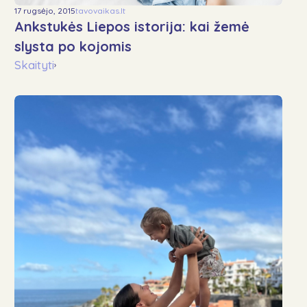
17 rugsėjo, 2015
tavovaikas.lt
Ankstukės Liepos istorija: kai žemė
slysta po kojomis
Skaityti
›