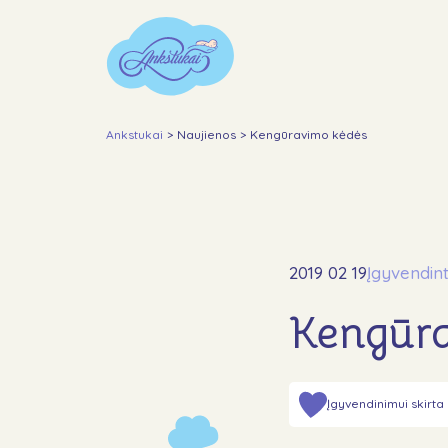
Ankstukai
>
Naujienos
>
Kengūravimo kėdės
2019 02 19
Įgyvendint
Kengūr
Įgyvendinimui skirta