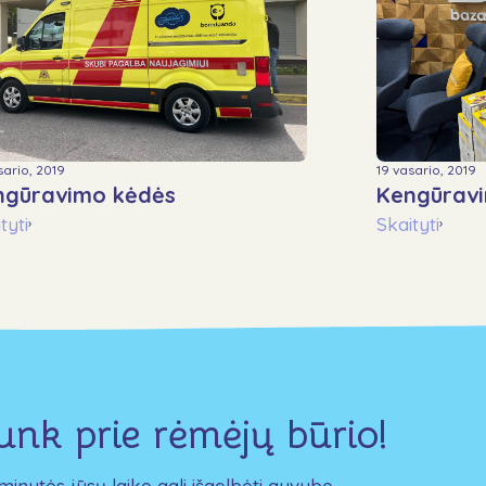
sario, 2019
19 vasario, 2019
ngūravimo kėdės
Kengūrav
tyti
Skaityti
›
›
junk prie rėmėjų būrio!
minutės jūsų laiko gali išgelbėti gyvybę.