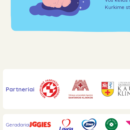
Kurkime st
Partneriai
Geradariai