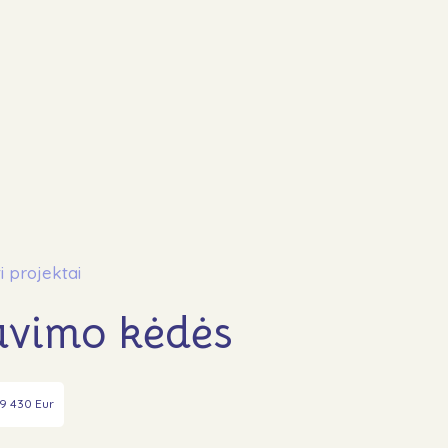
Apie
Mūsų veikla
Ankstukų akcija Maximoje
i projektai
Ataskaitos ir dokumentai
avimo kėdės
Įgyvendinti projekta
Paremti
GPM
 9 430 Eur
Lopšinės