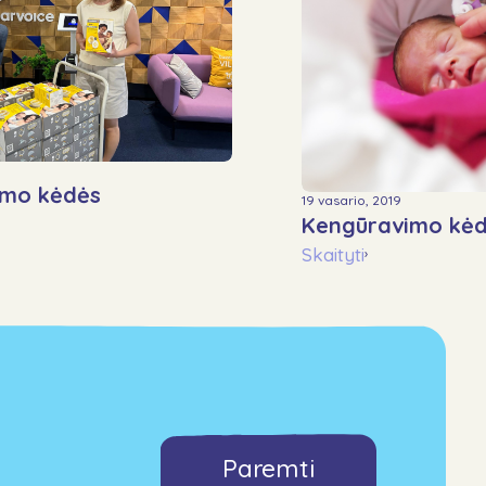
imo kėdės
19 vasario, 2019
Kengūravimo kė
Skaityti
›
Paremti