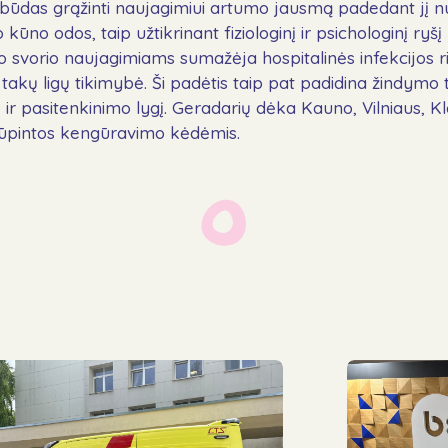
būdas grąžinti naujagimiui artumo jausmą padedant jį n
Naujienos
kūno odos, taip užtikrinant fiziologinį ir psichologinį ryšį
DUK
o svorio naujagimiams sumažėja hospitalinės infekcijos riz
takų ligų tikimybė. Ši padėtis taip pat padidina žindymo
Kontaktai
ir pasitenkinimo lygį. Geradarių dėka Kauno, Vilniaus, K
prūpintos kengūravimo kėdėmis.
Aukoti
Sekite mus