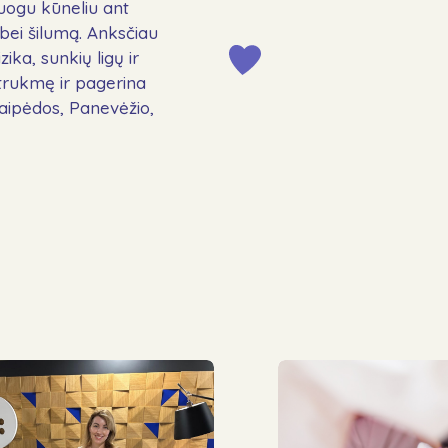
uogu kūneliu ant
 bei šilumą. Anksčiau
ika, sunkių ligų ir
 trukmę ir pagerina
laipėdos, Panevėžio,