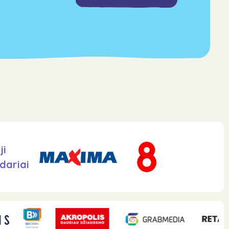
ji
dariai