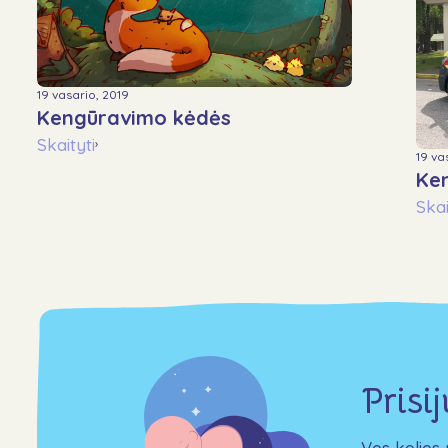
19 vasario, 2019
Kengūravimo kėdės
Skaityti
›
19 va
Ke
Skai
Prisi
Vos kelios 