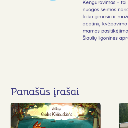
Kengūravimas – tai 
nuogos šeimos nario 
laiko gimusio ir maž
apatinių kvėpavimo 
mamos pasitikėjimo 
Šiaulių ligoninės a
Panašūs įrašai