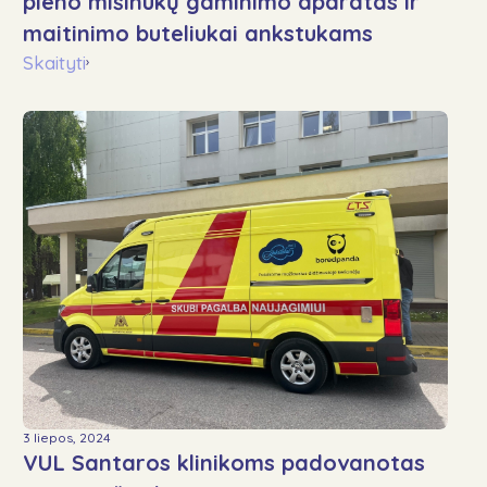
pieno mišinukų gaminimo aparatas ir
maitinimo buteliukai ankstukams
Skaityti
›
3 liepos, 2024
VUL Santaros klinikoms padovanotas