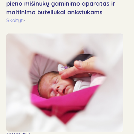
pieno mišinukų gaminimo aparatas ir
maitinimo buteliukai ankstukams
Skaityti
›
3 liepos, 2024