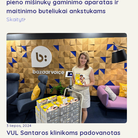
pieno mišinukų gaminimo aparatas ir
maitinimo buteliukai ankstukams
Skaityti
›
3 liepos, 2024
VUL Santaros klinikoms padovanotas