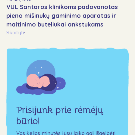
VUL Santaros klinikoms padovanotas
pieno mišinukų gaminimo aparatas ir
maitinimo buteliukai ankstukams
Skaityti
›
Prisijunk prie rėmėjų
būrio!
Vos kelios minutės jūsų laiko gali išgelbėti