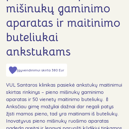
Naujienos
mišinukų gaminimo
DUK
aparatas ir maitinimo
Kontaktai
buteliukai
Aukoti
ankstukams
Įgyvendinimui skirta 380 Eur
Sekite mus
VUL Santaros klinikas pasiekė ankstukų maitinimui
skirtas rinkinys – pieno mišinukų gaminimo
aparatas ir 50 vienetų maitinimo buteliukų. 🍼
Anksčiau gimę mažyliai dažnai dar negali patys
žįsti mamos pieno, tad yra maitinami iš buteliukų.
Inovatyvus pieno mišinukų ruošimo aparatas
padeda greitai ir lengvai paruošti kūdikiui tinkamos