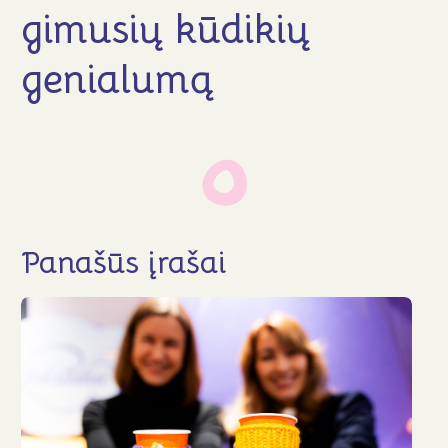
Naujienos
gimusių kūdikių
DUK
genialumą
Kontaktai
Aukoti
Panašūs įrašai
Sekite mus