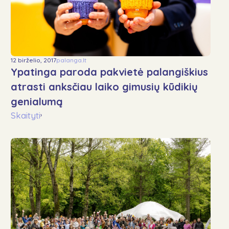
12 birželio, 2017
palanga.lt
Ypatinga paroda pakvietė palangiškius
atrasti anksčiau laiko gimusių kūdikių
genialumą
Skaityti
›