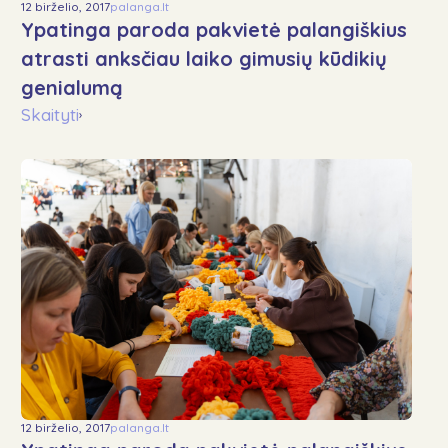
12 birželio, 2017
palanga.lt
Ypatinga paroda pakvietė palangiškius
atrasti anksčiau laiko gimusių kūdikių
genialumą
Skaityti
›
12 birželio, 2017
palanga.lt