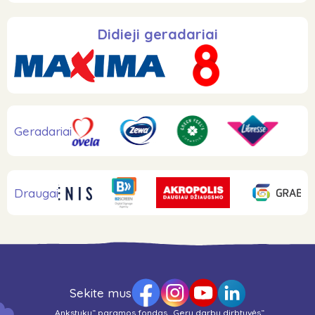
Didieji geradariai
Geradariai
Draugai
Sekite mus
„Ankstukų“ paramos fondas „Gerų darbų dirbtuvės“