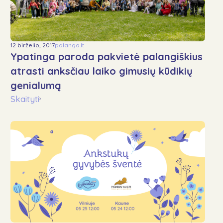
12 birželio, 2017
palanga.lt
Ypatinga paroda pakvietė palangiškius
atrasti anksčiau laiko gimusių kūdikių
genialumą
Skaityti
›