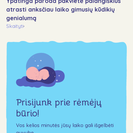
Ypatinga paroda pakvietė palangiškius
atrasti anksčiau laiko gimusių kūdikių
genialumą
Skaityti
›
Prisijunk prie rėmėjų
būrio!
Vos kelios minutės jūsų laiko gali išgelbėti
gyvybę.