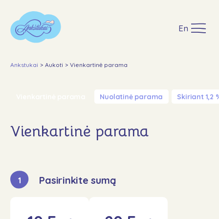
En
Ankstukai
>
Aukoti
>
Vienkartinė parama
Vienkartinė parama
Nuolatinė parama
Skiriant 1,2 
Apie
Įgyvendinti projektai
Vienkartinė parama
Paremti
GPM
Lopšinės
Pasirinkite sumą
1
Naujienos
DUK