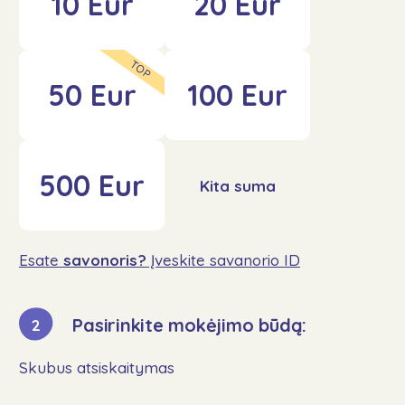
10 Eur
20 Eur
Kontaktai
TOP
Aukoti
50 Eur
100 Eur
500 Eur
Sekite mus
Kita suma
Esate
savonoris?
Įveskite savanorio ID
Pasirinkite mokėjimo būdą:
2
Skubus atsiskaitymas