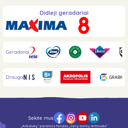
Didieji geradariai
Geradariai
Draugai
Sekite mus
„Ankstukų“ paramos fondas „Gerų darbų dirbtuvės“