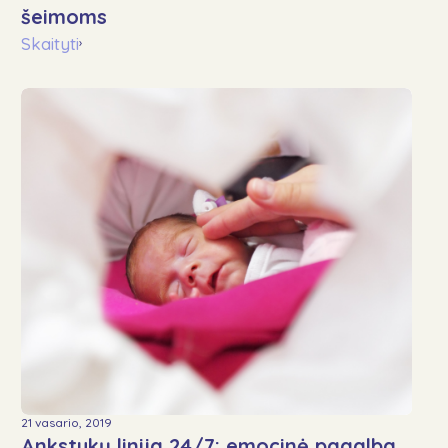
šeimoms
Skaityti
›
21 vasario, 2019
Ankstukų linija 24/7: emocinė pagalba