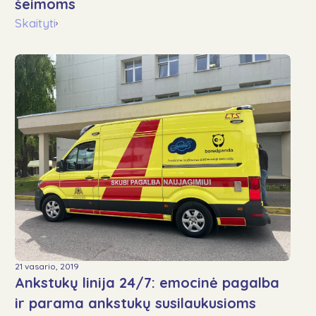
šeimoms
Skaityti
›
21 vasario, 2019
Ankstukų linija 24/7: emocinė pagalba
ir parama ankstukų susilaukusioms