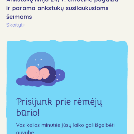
ir parama ankstukų susilaukusioms
šeimoms
Skaityti
›
Prisijunk prie rėmėjų
būrio!
Vos kelios minutės jūsų laiko gali išgelbėti
gyvybę.