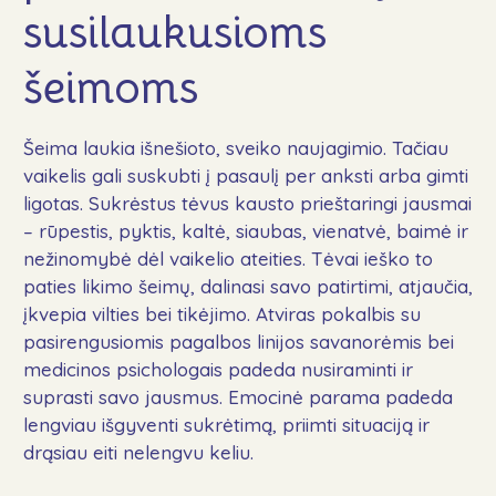
Naujienos
susilaukusioms
DUK
šeimoms
Kontaktai
Šeima laukia išnešioto, sveiko naujagimio. Tačiau
Aukoti
vaikelis gali suskubti į pasaulį per anksti arba gimti
ligotas. Sukrėstus tėvus kausto prieštaringi jausmai
– rūpestis, pyktis, kaltė, siaubas, vienatvė, baimė ir
nežinomybė dėl vaikelio ateities. Tėvai ieško to
paties likimo šeimų, dalinasi savo patirtimi, atjaučia,
Sekite mus
įkvepia vilties bei tikėjimo. Atviras pokalbis su
pasirengusiomis pagalbos linijos savanorėmis bei
medicinos psichologais padeda nusiraminti ir
suprasti savo jausmus. Emocinė parama padeda
lengviau išgyventi sukrėtimą, priimti situaciją ir
drąsiau eiti nelengvu keliu.