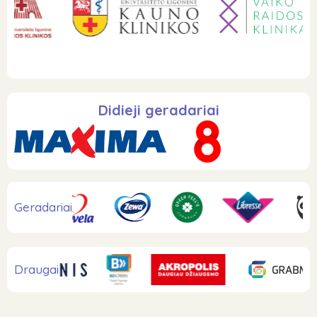
Didieji geradariai
Geradariai
Draugai