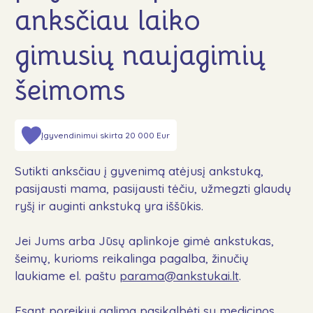
Naujienos
anksčiau laiko
DUK
gimusių naujagimių
Kontaktai
šeimoms
Aukoti
Įgyvendinimui skirta 20 000 Eur
Sutikti anksčiau į gyvenimą atėjusį ankstuką,
Sekite mus
pasijausti mama, pasijausti tėčiu, užmegzti glaudų
ryšį ir auginti ankstuką yra iššūkis.
Jei Jums arba Jūsų aplinkoje gimė ankstukas,
šeimų, kurioms reikalinga pagalba, žinučių
laukiame el. paštu
parama@ankstukai.lt
.
Esant poreikiui galima pasikalbėti su medicinos