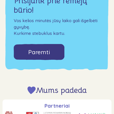
Prisijunk prie rėmėjų
būrio!
Vos kelios minutės jūsų laiko gali išgelbėti
gyvybę.
Kurkime stebuklus kartu.
Paremti
Mums padeda
Partneriai