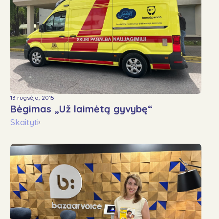
13 rugsėjo, 2015
Bėgimas „Už laimėtą gyvybę“
Skaityti
›