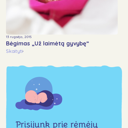
13 rugsėjo, 2015
Bėgimas „Už laimėtą gyvybę“
Skaityti
›
Prisijunk prie rėmėjų