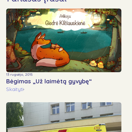
13 rugsėjo, 2015
Bėgimas „Už laimėtą gyvybę“
Skaityti
›