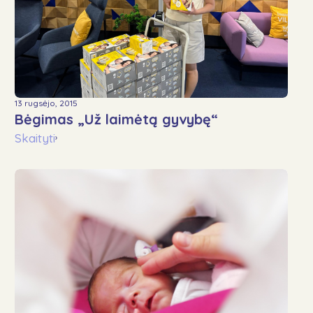
13 rugsėjo, 2015
Bėgimas „Už laimėtą gyvybę“
Skaityti
›