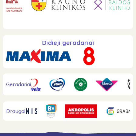
Didieji geradariai
Geradariai
Draugai