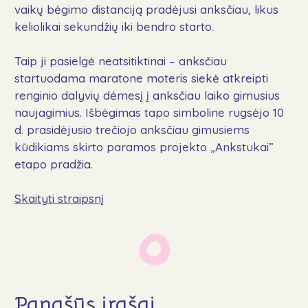
vaikų bėgimo distanciją pradėjusi anksčiau, likus
Naujienos
keliolikai sekundžių iki bendro starto.
DUK
Kontaktai
Taip ji pasielgė neatsitiktinai – anksčiau
startuodama maratone moteris siekė atkreipti
Aukoti
renginio dalyvių dėmesį į anksčiau laiko gimusius
naujagimius. Išbėgimas tapo simboline rugsėjo 10
d. prasidėjusio trečiojo anksčiau gimusiems
kūdikiams skirto paramos projekto „Ankstukai”
etapo pradžia.
Sekite mus
Skaityti straipsnį
Panašūs įrašai