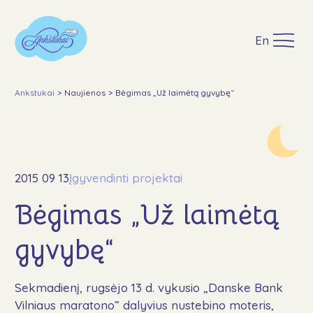
En
Ankstukai
>
Naujienos
>
Bėgimas „Už laimėtą gyvybę“
Apie
Mūsų veikla
2015 09 13
Įgyvendinti projektai
Ankstukų akcija Maximoje
Ataskaitos ir dokumentai
Bėgimas „Už laimėtą
Įgyvendinti projektai
gyvybę“
Paremti
GPM
Sekmadienį, rugsėjo 13 d. vykusio „Danske Bank
Lopšinės
Vilniaus maratono” dalyvius nustebino moteris,