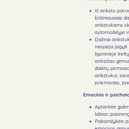
Iš anksto paruo
būtiniausiais da
ankstukams skir
automobilyje i
Dažnai ankstuka
nespėja įsigyti
ligoninėje kel
anksčiau gimusi
daiktų pirmosi
ankstukui, sau
priemonės, pad
Emocinis ir psicho
Aptarkite galim
labiau pasirengę
Pabandykite įs
emocijos gimus