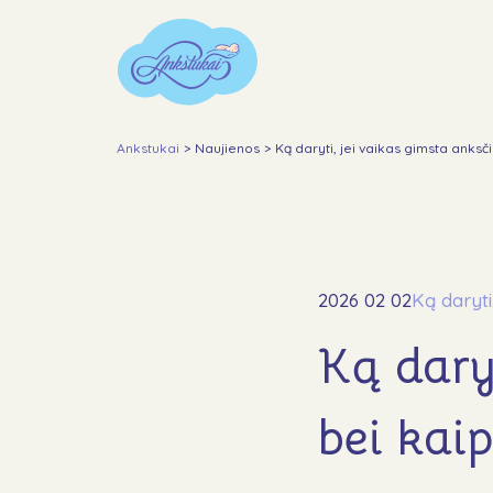
Ankstukai
>
Naujienos
>
Ką daryti, jei vaikas gimsta anksč
2026 02 02
Ką daryti
Ką dary
bei kai