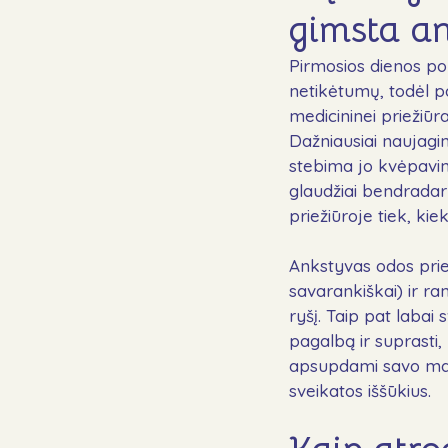
gimsta a
Pirmosios dienos po 
netikėtumų, todėl pa
medicininei priežiūra
Dažniausiai naujagim
stebima jo kvėpavimo
glaudžiai bendradarb
priežiūroje tiek, kiek
Ankstyvas odos prie 
savarankiškai) ir ra
ryšį. Taip pat labai 
pagalbą ir suprasti,
apsupdami savo mažy
sveikatos iššūkius.