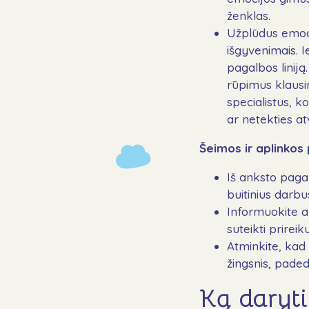
ženklas.
Užplūdus emoci
išgyvenimais. 
pagalbos lini
rūpimus klausi
specialistus, k
ar netekties a
Šeimos ir aplinkos
Iš anksto pagal
buitinius darbu
Informuokite ar
suteikti prireiku
Atminkite, kad
žingsnis, padeda
Ką daryti