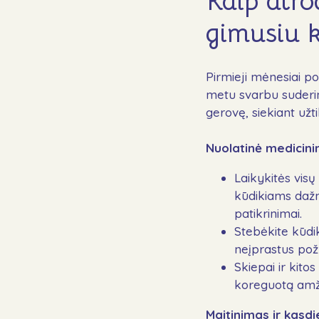
Kaip atro
gimusiu 
Pirmieji mėnesiai po
metu svarbu suderin
gerovę, siekiant užt
Nuolatinė medicinin
Laikykitės visų
kūdikiams dažna
patikrinimai.
Stebėkite kūdi
neįprastus požy
Skiepai ir kito
koreguotą amži
Maitinimas ir kasdi