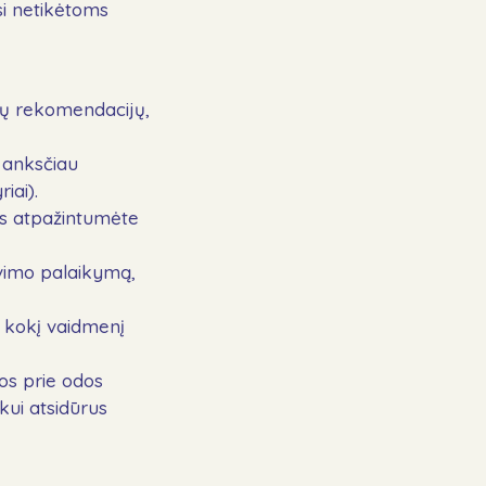
usi netikėtoms
visų rekomendacijų,
 anksčiau
iai).
os atpažintumėte
avimo palaikymą,
r kokį vaidmenį
dos prie odos
kui atsidūrus