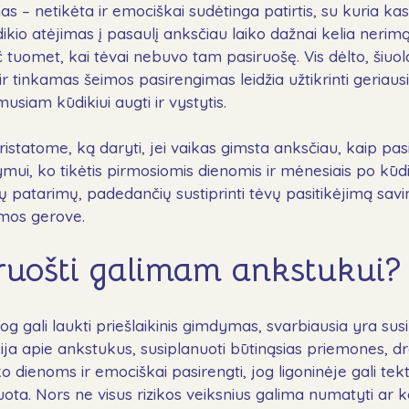
as – netikėta ir emociškai sudėtinga patirtis, su kuria ka
Naujienos
kio atėjimas į pasaulį anksčiau laiko dažnai kelia neri
DUK
tuomet, kai tėvai nebuvo tam pasiruošę. Vis dėlto, šiuol
ir tinkamas šeimos pasirengimas leidžia užtikrinti geria
Kontaktai
usiam kūdikiui augti ir vystytis.
Aukoti
istatome, ką daryti, jei vaikas gimsta anksčiau, kaip pa
mui, ko tikėtis pirmosiomis dienomis ir mėnesiais po kūd
patarimų, padedančių sustiprinti tėvų pasitikėjimą savimi
imos gerove.
Sekite mus
ruošti galimam ankstukui?
og gali laukti priešlaikinis gimdymas, svarbiausia yra susi
ija apie ankstukus, susiplanuoti būtinąsias priemones, d
dienoms ir emociškai pasirengti, jog ligoninėje gali tekti 
uota. Nors ne visus rizikos veiksnius galima numatyti ar ko