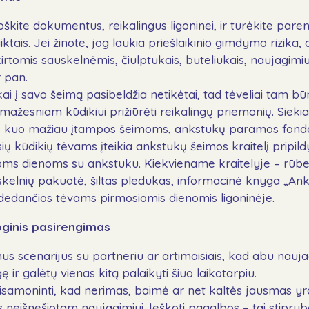
škite dokumentus, reikalingus ligoninei, ir turėkite pare
iktais. Jei žinote, jog laukia priešlaikinio gimdymo rizika,
tomis sauskelnėmis, čiulptukais, buteliukais, naujagimiu
r pan.
i į savo šeimą pasibeldžia netikėtai, tad tėveliai tam bū
 mažesniam kūdikiui prižiūrėti reikalingų priemonių. Siekia
tų kuo mažiau įtampos šeimoms, ankstukų paramos fond
ų kūdikių tėvams įteikia ankstukų šeimos kraitelį pripild
oms dienoms su ankstuku. Kiekviename kraitelyje – rūbel
skelnių pakuotė, šiltas pledukas, informacinė knyga „Ank
edančios tėvams pirmosiomis dienomis ligoninėje.
loginis pasirengimas
us scenarijus su partneriu ar artimaisiais, kad abu nauja
 ir galėtų vienas kitą palaikyti šiuo laikotarpiu.
isamoninti, kad nerimas, baimė ar net kaltės jausmas yr
 neišnešiotam naujagimiui. Ieškoti pagalbos – tai stipry