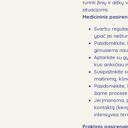
turinti žinių ir aiš
situacijoms.
Medicininis pasire
Svarbu reguliar
ypač jei nėštum
Pasidomėkite, 
gimusiems nauja
Aptarkite su g
kuo anksčiau ir
Susipažinkite 
maitinimą, kūn
Pasidomėkite, k
šiame procese a
Jei įmanoma, pa
kontaktą (keng
intensyvios ter
Praktinis pasireng