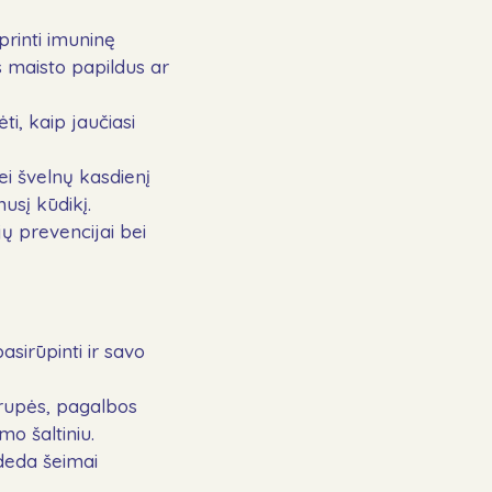
printi imuninę
s maisto papildus ar
ti, kaip jaučiasi
ei švelnų kasdienį
usį kūdikį.
jų prevencijai bei
asirūpinti ir savo
grupės, pagalbos
mo šaltiniu.
adeda šeimai