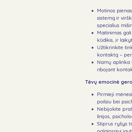
Motinos pienas 
sistemą ir virš
specialius mišin
Maitinimas gali 
kūdikis, ir laik
Užtikrinkite ti
kontaktą – per 
Namų aplinka tu
ribojant konta
Tėvų emocinė gero
Pirmieji mėnesia
poilsiu bei psi
Nebijokite pra
linijos, psichol
Stiprus ryšys t
palaipsniui įgy