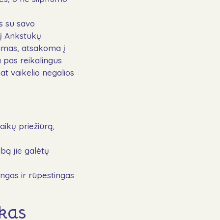
s su savo
 į Ankstukų
ymas, atsakoma į
 pas reikalingus
at vaikelio negalios
aikų priežiūrą,
lbą jie galėtų
ngas ir rūpestingas
ikas