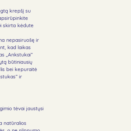
ngtą krepšį su
 apsirūpinkite
i skirta kėdute
na nepasiruošę ir
nt, kad laikas
as „Ankstukai“
ytą būtiniausių
is bei kepuraitė
stukas“ ir
gimio tėvai jaustųsi
a natūralios
bės, o ne silpnumo