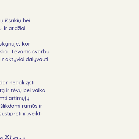
ų iššūkių bei
ir atidžiai
skyriuje, kur
ikliai. Tėvams svarbu
r aktyviai dalyvauti
ar negali žįsti
ą ir tėvų bei vaiko
imti artimųjų
Išlikdami ramūs ir
iprėti ir įveikti