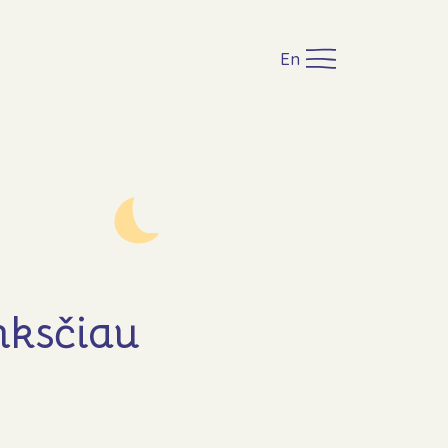
En
nksčiau
i