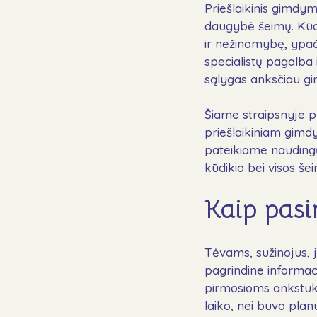
Priešlaikinis gimdym
daugybė šeimų. Kūdi
ir nežinomybę, ypač 
specialistų pagalba 
sąlygas anksčiau gim
Šiame straipsnyje pr
priešlaikiniam gimdy
pateikiame naudingų 
kūdikio bei visos še
Kaip pasi
Tėvams, sužinojus, j
pagrindine informac
pirmosioms ankstuko 
laiko, nei buvo plan