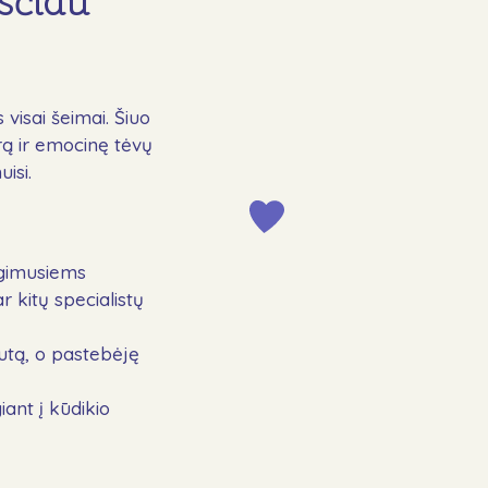
sčiau
visai šeimai. Šiuo
rą ir emocinę tėvų
isi.
u gimusiems
 kitų specialistų
utą, o pastebėję
iant į kūdikio