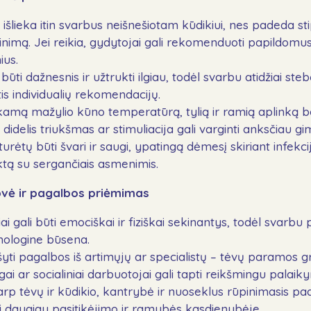
išlieka itin svarbus neišnešiotam kūdikiui, nes padeda sti
kinimą. Jei reikia, gydytojai gali rekomenduoti papildomu
ius.
būti dažnesnis ir užtrukti ilgiau, todėl svarbu atidžiai stebė
ytis individualių rekomendacijų.
nkamą mažylio kūno temperatūrą, tylią ir ramią aplinką b
didelis triukšmas ar stimuliacija gali varginti anksčiau gim
rėtų būti švari ir saugi, ypatingą dėmesį skiriant infekci
ktą su sergančiais asmenimis.
vė ir pagalbos priėmimas
i gali būti emociškai ir fiziškai sekinantys, todėl svarbu p
chologine būsena.
šyti pagalbos iš artimųjų ar specialistų – tėvų paramos 
ogai ar socialiniai darbuotojai gali tapti reikšmingu palaiky
arp tėvų ir kūdikio, kantrybė ir nuoseklus rūpinimasis p
ti daugiau pasitikėjimo ir ramybės kasdienybėje.