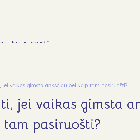
iau bei kaip tam pasiruošti?
Apie
Mūsų veikla
Ankstukų akcija Maximoje
, jei vaikas gimsta anksčiau bei kaip tam pasiruošti?
Ataskaitos ir dokumentai
ti, jei vaikas gimsta a
Įgyvendinti projekta
Paremti
p tam pasiruošti?
GPM
Lopšinės