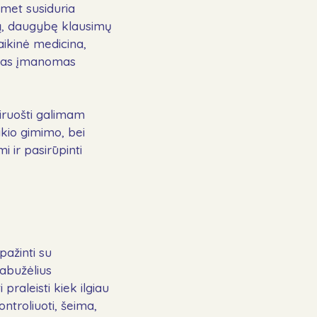
smet susiduria
mą, daugybę klausimų
aikinė medicina,
usias įmanomas
siruošti galimam
ikio gimimo, bei
 ir pasirūpinti
pažinti su
rabužėlius
praleisti kiek ilgiau
ntroliuoti, šeima,