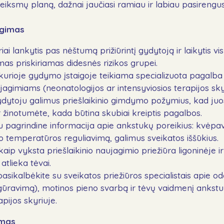
kų veiksmų planą, dažnai jaučiasi ramiau ir labiau pasireng
ngimas
iai lankytis pas nėštumą prižiūrintį gydytoją ir laikytis 
as priskiriamas didesnės rizikos grupei.
kurioje gydymo įstaigoje teikiama specializuota pagalba
gimiams (neonatologijos ar intensyviosios terapijos skyr
ydytoju galimus priešlaikinio gimdymo požymius, kad ju
 žinotumėte, kada būtina skubiai kreiptis pagalbos.
su pagrindine informacija apie ankstukų poreikius: kvėp
o temperatūros reguliavimą, galimus sveikatos iššūkius.
aip vyksta priešlaikinio naujagimio priežiūra ligoninėje i
tlieka tėvai.
sikalbėkite su sveikatos priežiūros specialistais apie o
ūravimą), motinos pieno svarbą ir tėvų vaidmenį ankstu
apijos skyriuje.
imas