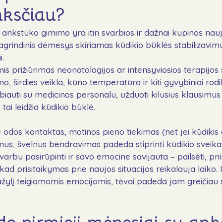
nksčiau?
ankstuko gimimo yra itin svarbios ir dažnai kupinos nauj
grindinis dėmesys skiriamas kūdikio būklės stabilizavimui 
i.
is prižiūrimas neonatologijos ar intensyviosios terapijos 
, širdies veikla, kūno temperatūra ir kiti gyvybiniai rod
iauti su medicinos personalu, užduoti kilusius klausimus i
 tai leidžia kūdikio būklė.
odos kontaktas, motinos pieno tiekimas (net jei kūdikis d
mus, švelnus bendravimas padeda stiprinti kūdikio sveikat
svarbu pasirūpinti ir savo emocine savijauta – pailsėti, pri
 kad prisitaikymas prie naujos situacijos reikalauja laiko. 
lį teigiamomis emocijomis, tėvai padeda jam greičiau sust