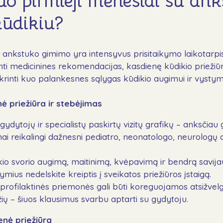
do pirmieji mėnesiai su ank
kūdikiu?
 ankstuko gimimo yra intensyvus prisitaikymo laikotarpis 
ti medicinines rekomendacijas, kasdienę kūdikio priežiū
ikrinti kuo palankesnes sąlygas kūdikio augimui ir vystymu
ė priežiūra ir stebėjimas
 gydytojų ir specialistų paskirtų vizitų grafikų – anksčia
i reikalingi dažnesni pediatro, neonatologo, neurologų ar
kio svorio augimą, maitinimą, kvėpavimą ir bendrą savija
mius nedelskite kreiptis į sveikatos priežiūros įstaigą.
s profilaktinės priemonės gali būti koreguojamos atsižvelg
ų – šiuos klausimus svarbu aptarti su gydytoju.
enė priežiūra