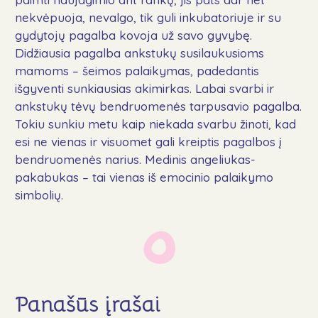
Naujienos
nekvėpuoja, nevalgo, tik guli inkubatoriuje ir su
gydytojų pagalba kovoja už savo gyvybę.
DUK
Didžiausia pagalba ankstukų susilaukusioms
Kontaktai
mamoms – šeimos palaikymas, padedantis
išgyventi sunkiausias akimirkas. Labai svarbi ir
Aukoti
ankstukų tėvų bendruomenės tarpusavio pagalba.
Tokiu sunkiu metu kaip niekada svarbu žinoti, kad
esi ne vienas ir visuomet gali kreiptis pagalbos į
bendruomenės narius. Medinis angeliukas-
pakabukas – tai vienas iš emocinio palaikymo
Sekite mus
simbolių.
Panašūs įrašai