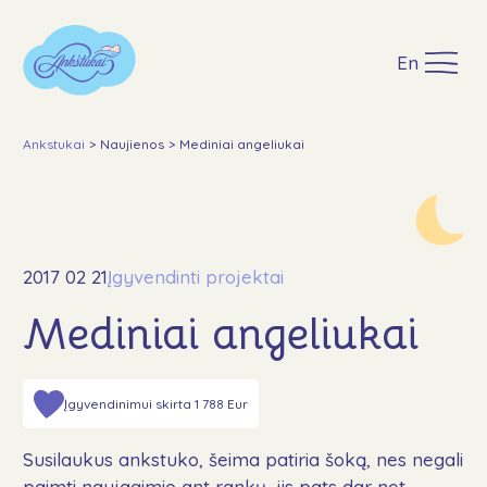
En
Ankstukai
>
Naujienos
>
Mediniai angeliukai
Apie
Mūsų veikla
2017 02 21
Įgyvendinti projektai
Ankstukų akcija Maximoje
Ataskaitos ir dokumentai
Mediniai angeliukai
Įgyvendinti projektai
Paremti
Įgyvendinimui skirta 1 788 Eur
GPM
Susilaukus ankstuko, šeima patiria šoką, nes negali
Lopšinės
paimti naujagimio ant rankų, jis pats dar net