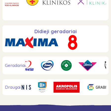
Didieji geradariai
Geradariai
Draugai